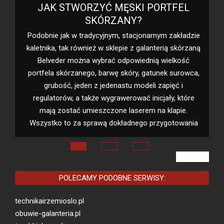
EL
RZEMIOSŁO KALETNICZE W SIECI
Kreowanie unikalnych wyrobów ze skóry jest
naczelnym celem wspólników marki ze skórzaną
ładzie
galanterią – belveder.com.pl. Postawili oni wszystko
kórzaną
na kreowanie wyrobów skórzanych na zamówienie i
ość
nie produkowanych seryjnie. Serie galanterii w
rowca,
zakładzie Belveder mają tylko kilkanaście, nie kilkaset
 i
egzemplarzy. Najważniejsza jest dla nich jakość, nie
które
masowa liczba sprzedanych produktów, a
ie.
owania
VIEW ALL
POLECAMY PODOBNE SERWISY:
technikairzemioslo.pl
obuwie-galanteria.pl
torebkiskora.pl