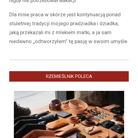
nigdy nie potrzebował wakacji”
Dla mnie praca w skórze jest kontynuacją ponad
stuletniej tradycji mojego pradziadka i dziadka,
jaką przekazali mi z mlekiem matki, a ja sam
niedawno „odtworzyłem” tę pasję w swoim umyśle.
2021-
01-
RZEMIEŚLNIK POLECA
08